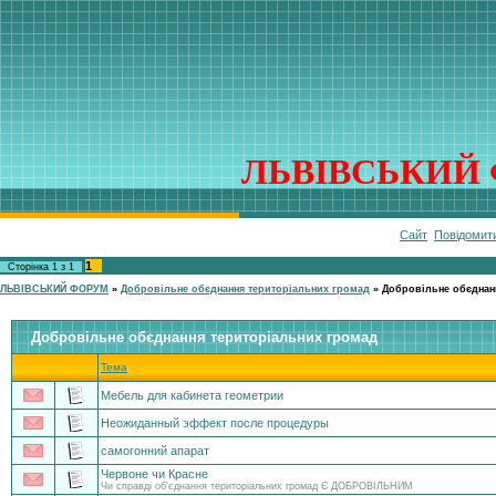
ЛЬВІВСЬКИЙ 
Сайт
Повідомит
1
Сторінка
1
з
1
ЛЬВІВСЬКИЙ ФОРУМ
»
Добровільне обєднання територіальних громад
»
Добровільне обєднан
Добровільне обєднання територіальних громад
Тема
Мебель для кабинета геометрии
Неожиданный эффект после процедуры
самогонний апарат
Червоне чи Красне
Чи справді об'єднання територіальних громад Є ДОБРОВІЛЬНИМ