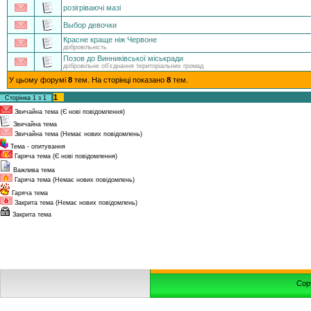
розігріваючі мазі
Выбор девочки
Красне краще ніж Червоне
добровільність
Позов до Винниківської міськради
добровільне об'єднання територіальних громад
У цьому форумі
8
тем. На сторінці показано
8
тем.
1
Сторінка
1
з
1
Звичайна тема (Є нові повідомлення)
Звичайна тема
Звичайна тема (Немає нових повідомлень)
Тема - опитування
Гаряча тема (Є нові повідомлення)
Важлива тема
Гаряча тема (Немає нових повідомлень)
Гаряча тема
Закрита тема (Немає нових повідомлень)
Закрита тема
Cop